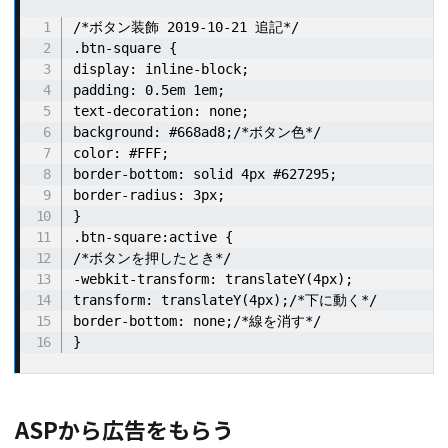
/*ボタン装飾 2019-10-21 追記*/

.btn-square {

display: inline-block;

padding: 0.5em 1em;

text-decoration: none;

background: #668ad8;/*ボタン色*/

color: #FFF;

border-bottom: solid 4px #627295;

border-radius: 3px;

}

.btn-square:active {

/*ボタンを押したとき*/

-webkit-transform: translateY(4px);

transform: translateY(4px);/*下に動く*/

border-bottom: none;/*線を消す*/

}
ASPから広告をもらう