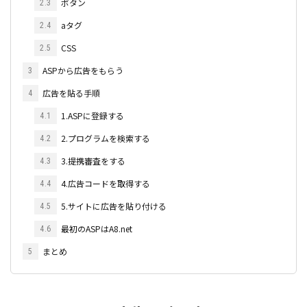
ボタン
2.3
aタグ
2.4
CSS
2.5
ASPから広告をもらう
3
広告を貼る手順
4
1.ASPに登録する
4.1
2.プログラムを検索する
4.2
3.提携審査をする
4.3
4.広告コードを取得する
4.4
5.サイトに広告を貼り付ける
4.5
最初のASPはA8.net
4.6
まとめ
5