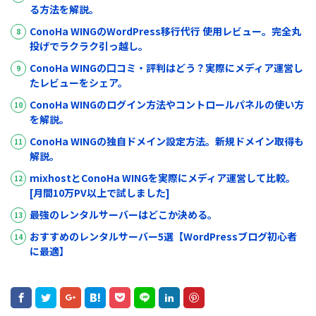
る方法を解説。
ConoHa WING
の
WordPress
移行代行 使用レビュー。完全丸
投げでラクラク引っ越し。
ConoHa WING
の口コミ・評判はどう？実際にメディア運営し
たレビューをシェア。
ConoHa WING
のログイン方法やコントロールパネルの使い方
を解説。
ConoHa WING
の独自ドメイン設定方法。新規ドメイン取得も
解説。
mixhost
と
ConoHa WING
を実際にメディア運営して比較。
[月間
10
万
PV
以上で試しました]
最強のレンタルサーバーはどこか決める。
おすすめのレンタルサーバー
5
選【
WordPress
ブログ初心者
に最適】