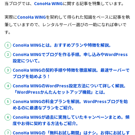
当ブログでは、
ConoHa WING
に関する記事を特集しています。
実際に
ConoHa WING
を契約して得られた知識をベースに記事を執
筆していますので、レンタルサーバー選びの一助になれば幸いで
す。
ConoHa WING
とは。おすすめプランや特徴を解説。
ConoHa WING
でブログを作る手順。申し込みや
WordPress
設定について。
ConoHa WING
の契約手順や特徴を徹底解説。最速サーバーで
ブログを始めよう！
ConoHa WING
の
WordPress
設定方法について詳しく解説。
「
WordPress
かんたんセットアップ機能」とは。
ConoHa WING
の料金プランを解説。
WordPress
ブログを始
めるのに最適なプランをご紹介。
ConoHa WING
が過去に実施していたキャンペーンまとめ。頻
度やお得に契約する方法もご紹介。
ConoHa WING
の「無料お試し期間」はナシ。お得にお試しす