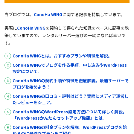
当ブログでは、
ConoHa WING
に関する記事を特集しています。
実際に
ConoHa WING
を契約して得られた知識をベースに記事を執
筆していますので、レンタルサーバー選びの一助になれば幸いで
す。
ConoHa WING
とは。おすすめプランや特徴を解説。
ConoHa WING
でブログを作る手順。申し込みや
WordPress
設定について。
ConoHa WING
の契約手順や特徴を徹底解説。最速サーバーで
ブログを始めよう！
ConoHa WING
の口コミ・評判はどう？実際にメディア運営し
たレビューをシェア。
ConoHa WING
の
WordPress
設定方法について詳しく解説。
「
WordPress
かんたんセットアップ機能」とは。
ConoHa WING
の料金プランを解説。
WordPress
ブログを始
めるのに最適なプランをご紹介。