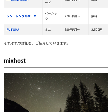
ード
ベーシッ
シン・レンタルサーバー
770円
/月
～
無料
ク
FUTOKA
ミニ
780円/月～
2,500円
それぞれの詳細を、ご紹介していきます。
mixhost