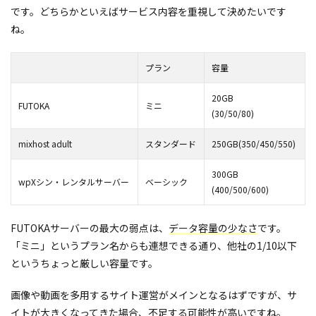
です。どちらかといえばサービス内容を重視して決めたいです
ね。
プラン
容量
20GB
FUTOKA
ミニ
(30/50/80)
mixhost adult
スタンダード
250GB(350/450/550)
300GB
wpXシン・レンタルサーバー
ベーシック
(400/500/600)
FUTOKAサーバーの最大の弱点は、
データ容量の少なさ
です。
「ミニ」というプラン名からも連想できる通り、他社の1/10以下
というちょっと厳しい容量です。
画像や動画を多用するサイト運営がメインとなるはずですが、サ
イトが大きくなってきた場合、不足する可能性が高いですね。