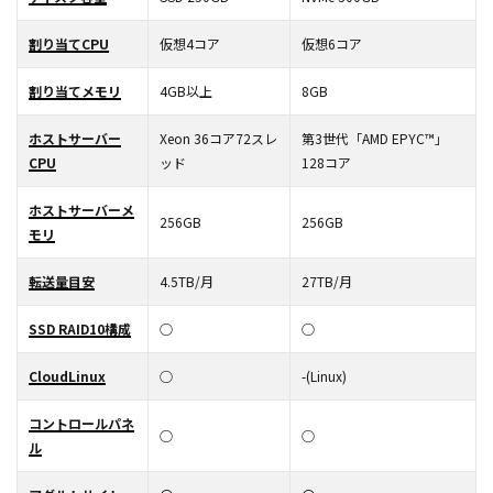
割り当てCPU
仮想4コア
仮想6コア
割り当てメモリ
4GB以上
8GB
ホストサーバー
Xeon 36コア72スレ
第3世代「AMD EPYC™」
CPU
ッド
128コア
ホストサーバーメ
256GB
256GB
モリ
転送量目安
4.5TB/月
27TB/月
SSD RAID10構成
○
○
CloudLinux
○
-(Linux)
コントロールパネ
○
○
ル