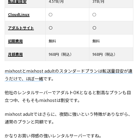
転送量目安
4.5TB/月
3TB/月
CloudLinux
○
○
アダルトサイト
〇
〇
初期費用
無料
無料
月額費用
968円（税込）
968円（税込）
mixhostとmixhost adultのスタンダードプランは転送量目安が違
うだけで、ほぼ一緒
です。
他社のレンタルサーバーでアダルトOKとなると割高なプランも目
立つ中、そもそもmixhostは割安です。
mixhost adultではさらに、夜間に強いという特徴がありながら、
通常のプランと同額です。
かなりお買い得感の強いレンタルサーバーですね。