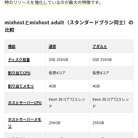
時のリソースを強化しているのが最大の特徴
です。
mixhostとmixhost adult（スタンダードプラン同士）の
比較
機能
通常
アダルト
ディスク容量
SSD 250GB
SSD 250GB
割り当てCPU
仮想4コア
仮想4コア
割り当てメモリ
4GB
4GB
Xeon 36コア72スレッ
Xeon 36コア72スレッ
ホストサーバーCPU
ド
ド
ホストサーバーメモ
256GB
256GB
リ