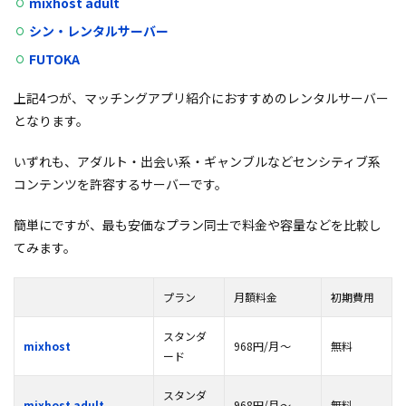
mixhost adult
シン・レンタルサーバー
FUTOKA
上記4つが、マッチングアプリ紹介におすすめのレンタルサーバー
となります。
いずれも、アダルト・出会い系・ギャンブルなどセンシティブ系
コンテンツを許容するサーバーです。
簡単にですが、最も安価なプラン同士で料金や容量などを比較し
てみます。
プラン
月額料金
初期費用
スタンダ
mixhost
968円/月
～
無料
ード
スタンダ
mixhost adult
968円/月
～
無料