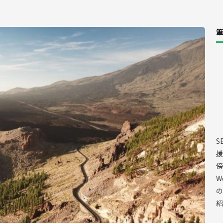
筆
S
援
傍
W
の
紹