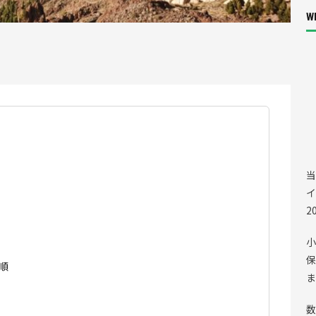
Wh
当
イ
2
小
保
順
ま
数