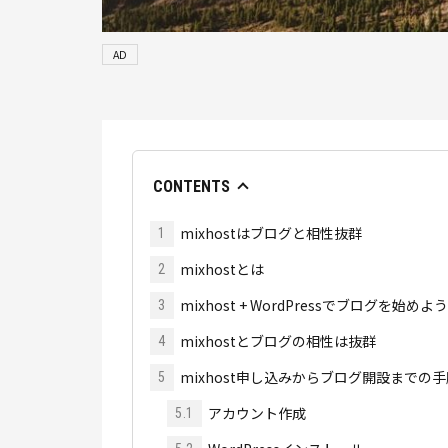
AD
CONTENTS
mixhostはブログと相性抜群
1
mixhostとは
2
mixhost + WordPressでブログを始めよう
3
mixhostとブログの相性は抜群
4
mixhost申し込みからブログ開設までの手
5
アカウント作成
5.1