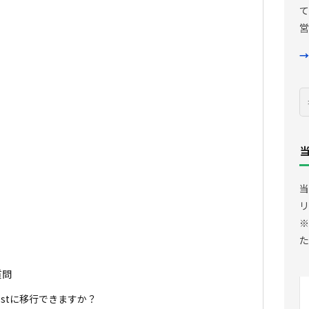
て
営
→
当
リ
※
た
質問
hostに移行できますか？